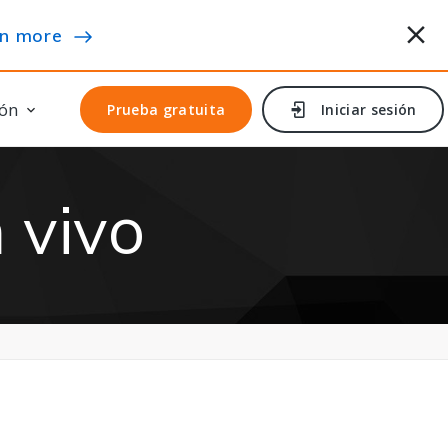
n more
ón
Prueba gratuita
Prueba gratuita
Iniciar sesión
Iniciar sesión
 vivo