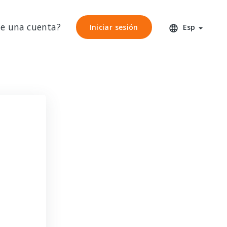
ne una cuenta?
Iniciar sesión
Iniciar sesión
Esp